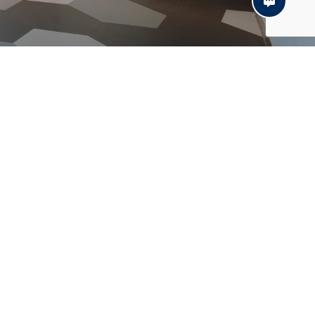
s
Contact
© Daxel 2021 | Site web:
Distantia