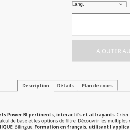
quantité
de
Design
d’un
tableau
de
AJOUTER AU
bord
Power
BI
en
1
jour
Description
Détails
Plan de cours
ts Power BI pertinents, interactifs et attrayants
. Créer
lcul de base et les options de filtre. Découvrir les multipl
NIQUE
. Bilingue.
Formation en français, utilisant l'applic