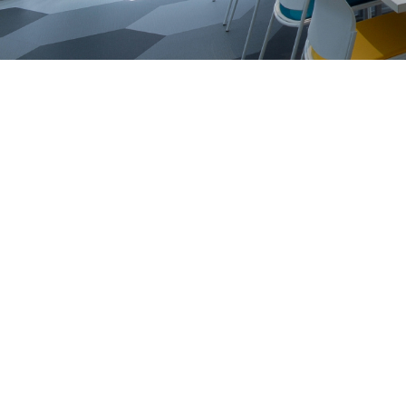
Formation
Quel cours choisir?
Con
julie.foucault@daxel.ca
819.635.6564
Ottawa, ON
Politique de confidentialité
|
Conditions d'utilisation