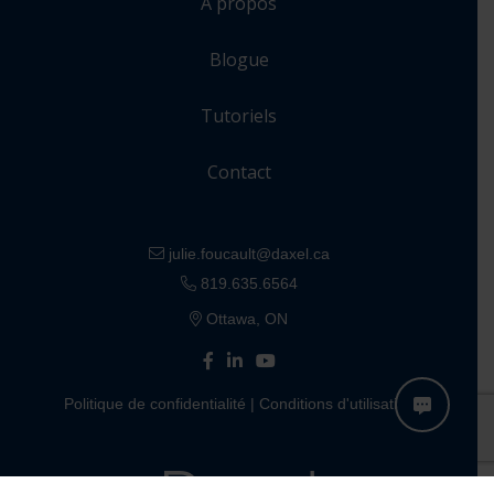
À propos
Blogue
Tutoriels
Contact
julie.foucault@daxel.ca
819.635.6564
Ottawa, ON
Politique de confidentialité
|
Conditions d'utilisation