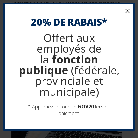
Formation Power BI sur les fonctions avancées
×
de l'application Desktop. Créer des modèles de
données complexes. S'approprier la gestion des
20% DE RABAIS*
relations entre les tableaux de données.
Transformer les...
Offert aux
employés de
VOIR LES DÉTAILS
la
fonction
publique
(fédérale,
provinciale et
municipale)
* Appliquez le coupon
GOV20
lors du
paiement.