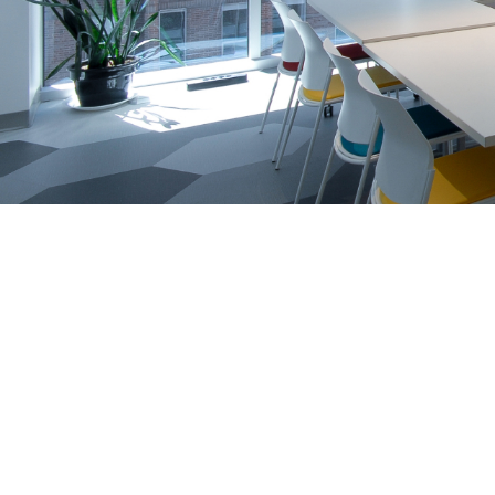
Formation
Quel cours choisir?
Con
julie.foucault@daxel.ca
819.635.6564